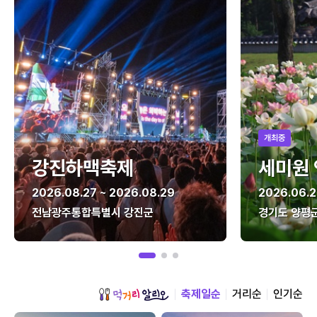
개최중
강진하맥축제
세미원
2026.08.27 ~ 2026.08.29
2026.06.2
전남광주통합특별시 강진군
경기도 양평
축제일순
거리순
인기순