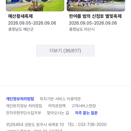
예산황새축제
한여름 밤의 신정호 별빛축제
2026.09.05~2026.09.06
2026.09.05~2026.09.06
충청남도 예산군
충청남도 아산시
더보기 (36/617)
개인정보처리방침
위치기반 서비스 이용약관
개인위치정보 처리방침
저작권정책
고객서비스헌장
전자우편무단수집거부
찾아오시는 길
자주 묻는 질문
우)26464 강원도 원주시 세계로 10
TEL :
033-738-3000