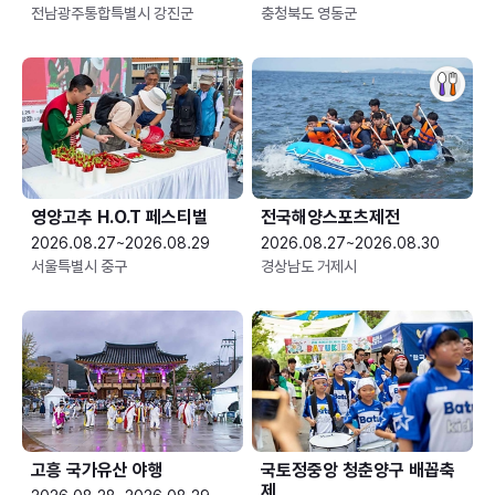
전남광주통합특별시 강진군
충청북도 영동군
영양고추 H.O.T 페스티벌
전국해양스포츠제전
2026.08.27~2026.08.29
2026.08.27~2026.08.30
서울특별시 중구
경상남도 거제시
고흥 국가유산 야행
국토정중앙 청춘양구 배꼽축
제