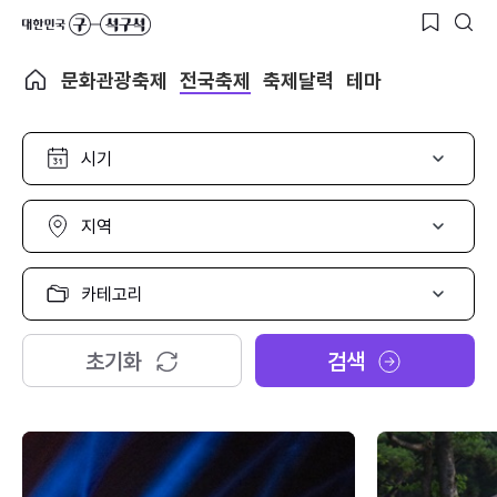
문화관광축제
전국축제
축제달력
테마
시
기
선
택
지
역
선
택
카
테
고
리
초기화
검색
선
택