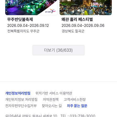
무주반딧불축제
왜관 홀리 페스티벌
2026.09.04~2026.09.12
2026.09.04~2026.09.06
전북특별자치도 무주군
경상북도 칠곡군
더보기 (36/633)
개인정보처리방침
위치기반 서비스 이용약관
개인위치정보 처리방침
저작권정책
고객서비스헌장
전자우편무단수집거부
찾아오시는 길
자주 묻는 질문
우)26464 강원도 원주시 세계로 10
TEL :
033-738-3000