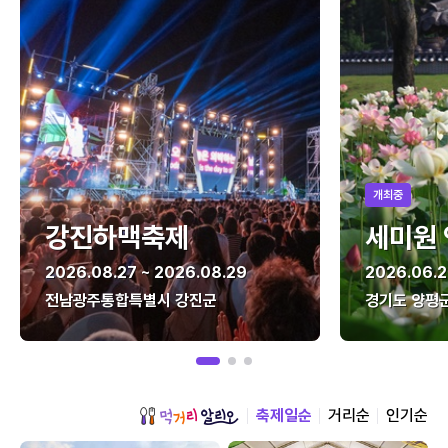
개최중
강진하맥축제
세미원
2026.08.27 ~ 2026.08.29
2026.06.2
전남광주통합특별시 강진군
경기도 양평
축제일순
거리순
인기순