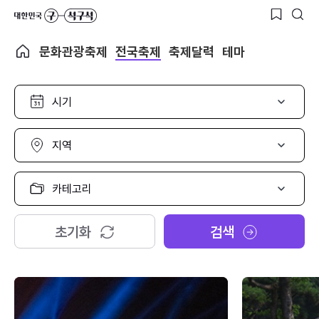
문화관광축제
전국축제
축제달력
테마
시
기
선
택
지
역
선
택
카
테
고
리
초기화
검색
선
택