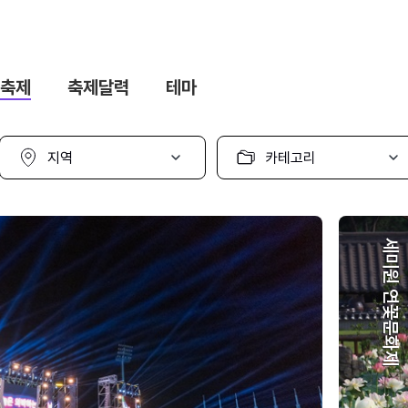
축제
축제달력
테마
지
카
역
테
선
고
택
리
선
택
세미원 연꽃문화제