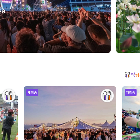
29
개최중
개최중