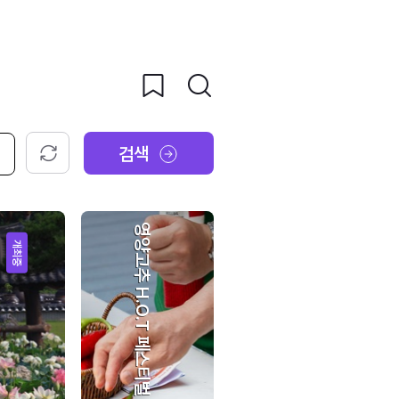
검색
초기화
영양고추 H.O.T 페스티벌
개최중