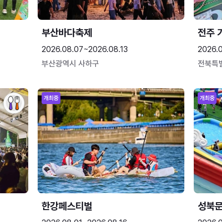
부산바다축제
전주 
2026.08.07~2026.08.13
2026.
부산광역시 사하구
전북특
개최중
개최중
한강페스티벌
성북