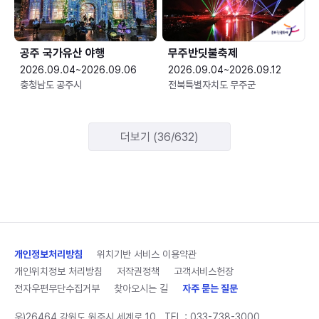
공주 국가유산 야행
무주반딧불축제
2026.09.04~2026.09.06
2026.09.04~2026.09.12
충청남도 공주시
전북특별자치도 무주군
더보기 (36/632)
개인정보처리방침
위치기반 서비스 이용약관
개인위치정보 처리방침
저작권정책
고객서비스헌장
전자우편무단수집거부
찾아오시는 길
자주 묻는 질문
우)26464 강원도 원주시 세계로 10
TEL :
033-738-3000