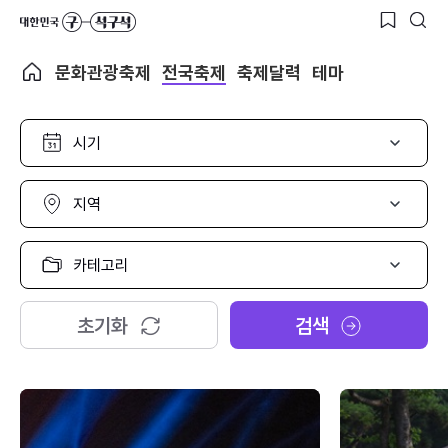
문화관광축제
전국축제
축제달력
테마
시
기
선
택
지
역
선
택
카
테
고
리
초기화
검색
선
택