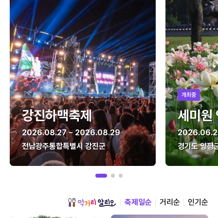
개최중
강진하맥축제
세미원
2026.08.27 ~ 2026.08.29
2026.06.2
전남광주통합특별시 강진군
경기도 양평
축제일순
거리순
인기순