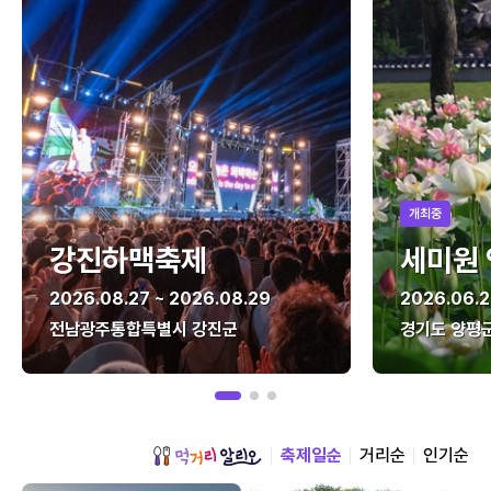
개최중
강진하맥축제
세미원
2026.08.27 ~ 2026.08.29
2026.06.2
전남광주통합특별시 강진군
경기도 양평
축제일순
거리순
인기순