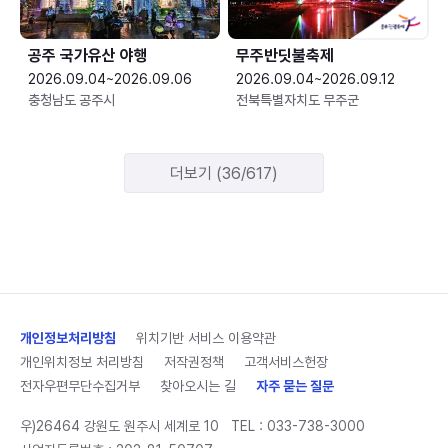
공주 국가유산 야행
무주반딧불축제
2026.09.04~2026.09.06
2026.09.04~2026.09.12
충청남도 공주시
전북특별자치도 무주군
더보기 (36/617)
개인정보처리방침
위치기반 서비스 이용약관
개인위치정보 처리방침
저작권정책
고객서비스헌장
전자우편무단수집거부
찾아오시는 길
자주 묻는 질문
우)26464 강원도 원주시 세계로 10
TEL :
033-738-3000