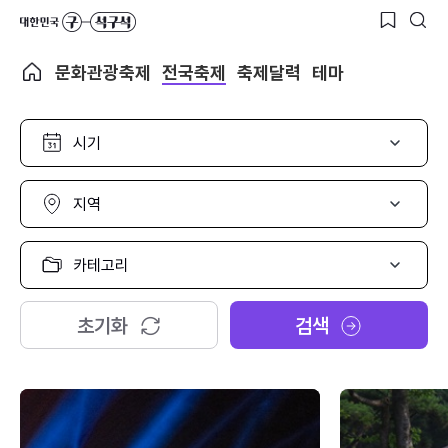
문화관광축제
전국축제
축제달력
테마
시
기
선
택
지
역
선
택
카
테
고
리
초기화
검색
선
택