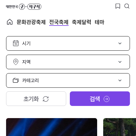
문화관광축제
전국축제
축제달력
테마
시
기
선
택
지
역
선
택
카
테
고
리
초기화
검색
선
택