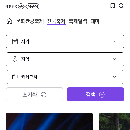
문화관광축제
전국축제
축제달력
테마
시
기
선
택
지
역
선
택
카
테
고
리
초기화
검색
선
택