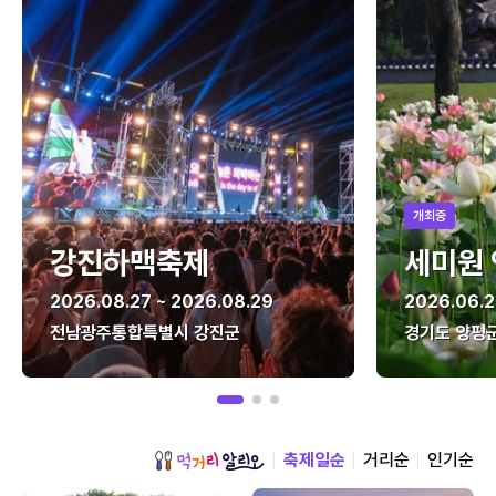
개최중
강진하맥축제
세미원
2026.08.27 ~ 2026.08.29
2026.06.2
전남광주통합특별시 강진군
경기도 양평
축제일순
거리순
인기순