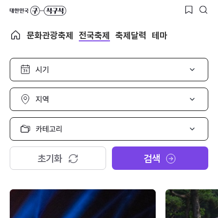
문화관광축제
전국축제
축제달력
테마
시
기
선
택
지
역
선
택
카
테
고
리
초기화
검색
선
택