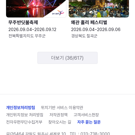
무주반딧불축제
왜관 홀리 페스티벌
2026.09.04~2026.09.12
2026.09.04~2026.09.06
전북특별자치도 무주군
경상북도 칠곡군
더보기 (36/617)
개인정보처리방침
위치기반 서비스 이용약관
개인위치정보 처리방침
저작권정책
고객서비스헌장
전자우편무단수집거부
찾아오시는 길
자주 묻는 질문
우)26464 강원도 원주시 세계로 10
TEL :
033-738-3000