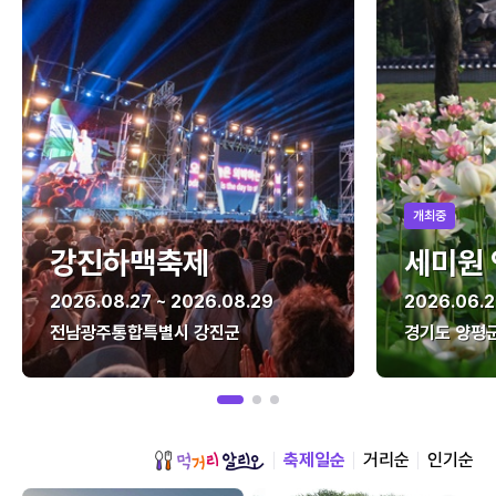
개최중
강진하맥축제
세미원
2026.08.27 ~ 2026.08.29
2026.06.2
전남광주통합특별시 강진군
경기도 양평
축제일순
거리순
인기순