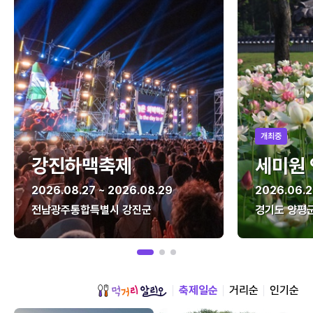
개최중
강진하맥축제
세미원
2026.08.27 ~ 2026.08.29
2026.06.2
전남광주통합특별시 강진군
경기도 양평
축제일순
거리순
인기순