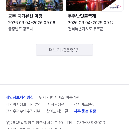
공주 국가유산 야행
무주반딧불축제
2026.09.04~2026.09.06
2026.09.04~2026.09.12
충청남도 공주시
전북특별자치도 무주군
더보기 (36/617)
개인정보처리방침
위치기반 서비스 이용약관
개인위치정보 처리방침
저작권정책
고객서비스헌장
전자우편무단수집거부
찾아오시는 길
자주 묻는 질문
우)26464 강원도 원주시 세계로 10
TEL :
033-738-3000