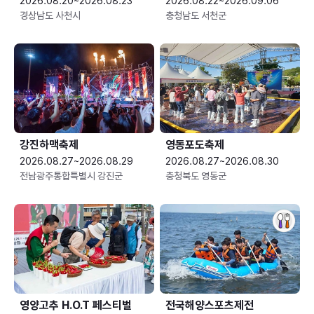
2026.08.20~2026.08.23
2026.08.22~2026.09.06
경상남도 사천시
충청남도 서천군
강진하맥축제
영동포도축제
2026.08.27~2026.08.29
2026.08.27~2026.08.30
전남광주통합특별시 강진군
충청북도 영동군
영양고추 H.O.T 페스티벌
전국해양스포츠제전