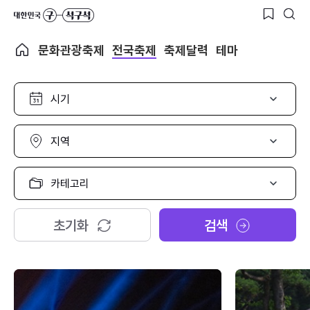
문화관광축제
전국축제
축제달력
테마
시
기
선
택
지
역
선
택
카
테
고
리
초기화
검색
선
택