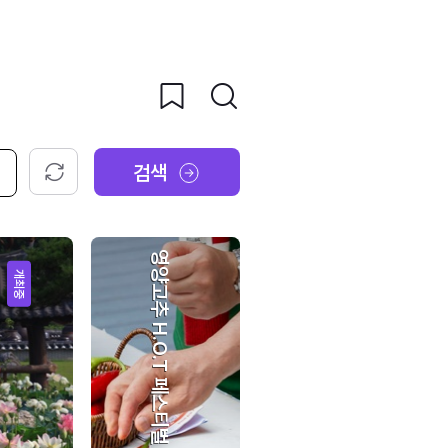
검색
초기화
영양고추 H.O.T 페스티벌
개최중