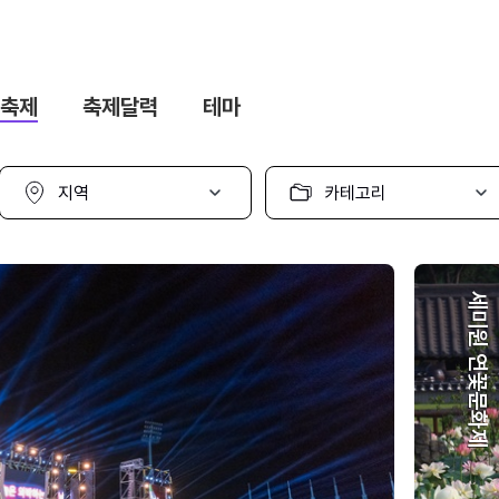
축제
축제달력
테마
지
카
역
테
선
고
택
리
선
택
세미원 연꽃문화제