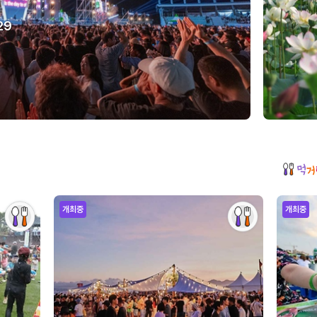
29
개최중
개최중