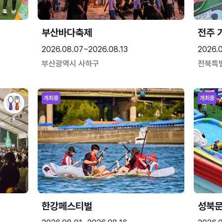
부산바다축제
전주 
2026.08.07~2026.08.13
2026.
부산광역시 사하구
전북특
개최중
개최중
한강페스티벌
성북