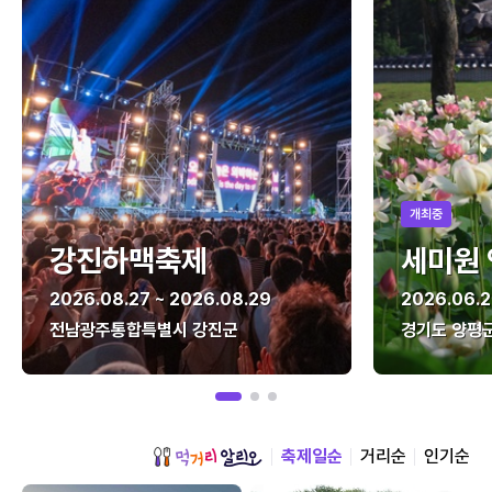
개최중
강진하맥축제
세미원
2026.08.27 ~ 2026.08.29
2026.06.2
전남광주통합특별시 강진군
경기도 양평
축제일순
거리순
인기순