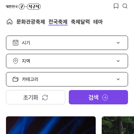
문화관광축제
전국축제
축제달력
테마
시
기
선
택
지
역
선
택
카
테
고
리
초기화
검색
선
택