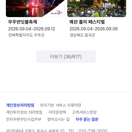
무주반딧불축제
왜관 홀리 페스티벌
2026.09.04~2026.09.12
2026.09.04~2026.09.06
전북특별자치도 무주군
경상북도 칠곡군
더보기 (36/617)
개인정보처리방침
위치기반 서비스 이용약관
개인위치정보 처리방침
저작권정책
고객서비스헌장
전자우편무단수집거부
찾아오시는 길
자주 묻는 질문
우)26464 강원도 원주시 세계로 10
TEL :
033-738-3000