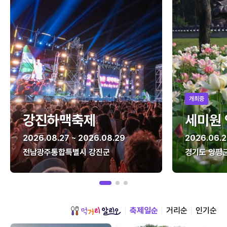
개최중
강진하맥축제
세미원
2026.08.27 ~ 2026.08.29
2026.06.2
전남광주통합특별시 강진군
경기도 양평
축제일순
거리순
인기순