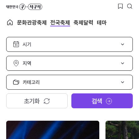
문화관광축제
전국축제
축제달력
테마
시
기
선
택
지
역
선
택
카
테
고
리
초기화
검색
선
택