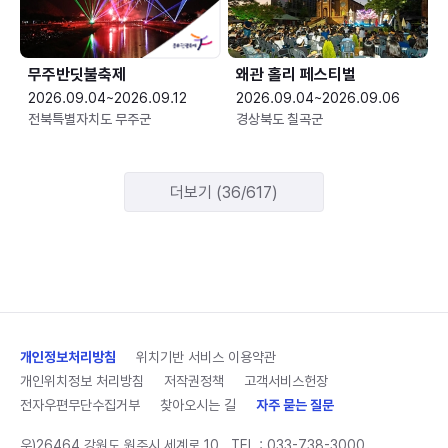
무주반딧불축제
왜관 홀리 페스티벌
2026.09.04~2026.09.12
2026.09.04~2026.09.06
전북특별자치도 무주군
경상북도 칠곡군
더보기 (36/617)
개인정보처리방침
위치기반 서비스 이용약관
개인위치정보 처리방침
저작권정책
고객서비스헌장
전자우편무단수집거부
찾아오시는 길
자주 묻는 질문
우)26464 강원도 원주시 세계로 10
TEL :
033-738-3000