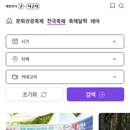
문화관광축제
전국축제
축제달력
테마
시
기
선
택
지
역
선
택
카
테
고
리
초기화
검색
선
택