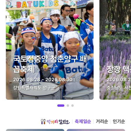
국토정중앙 청춘양구 배
꼽축제
장항 맥
2026.08.28 ~ 2026.08.30
2026.08.2
강원특별자치도 양구군
충청남도 서
축제일순
거리순
인기순