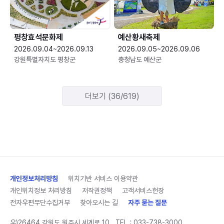
평창효석문화제
예산황새축제
2026.09.04~2026.09.13
2026.09.05~2026.09.06
강원특별자치도 평창군
충청남도 예산군
더보기 (36/619)
개인정보처리방침
위치기반 서비스 이용약관
개인위치정보 처리방침
저작권정책
고객서비스헌장
전자우편무단수집거부
찾아오시는 길
자주 묻는 질문
우)26464 강원도 원주시 세계로 10
TEL :
033-738-3000