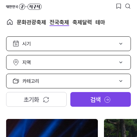
문화관광축제
전국축제
축제달력
테마
시
기
선
택
지
역
선
택
카
테
고
리
초기화
검색
선
택