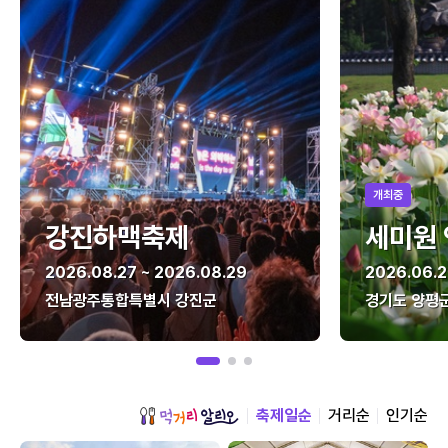
개최중
강진하맥축제
세미원
2026.08.27 ~ 2026.08.29
2026.06.2
전남광주통합특별시 강진군
경기도 양평
축제일순
거리순
인기순