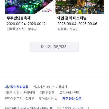
무주반딧불축제
왜관 홀리 페스티벌
2026.09.04~2026.09.12
2026.09.04~2026.09.06
전북특별자치도 무주군
경상북도 칠곡군
더보기 (36/633)
개인정보처리방침
위치기반 서비스 이용약관
개인위치정보 처리방침
저작권정책
고객서비스헌장
전자우편무단수집거부
찾아오시는 길
자주 묻는 질문
우)26464 강원도 원주시 세계로 10
TEL :
033-738-3000