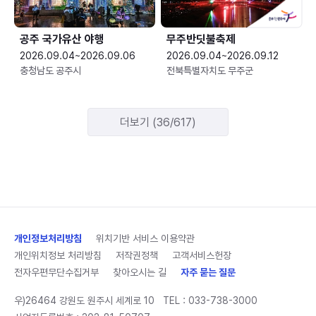
공주 국가유산 야행
무주반딧불축제
2026.09.04~2026.09.06
2026.09.04~2026.09.12
충청남도 공주시
전북특별자치도 무주군
더보기 (36/617)
개인정보처리방침
위치기반 서비스 이용약관
개인위치정보 처리방침
저작권정책
고객서비스헌장
전자우편무단수집거부
찾아오시는 길
자주 묻는 질문
우)26464 강원도 원주시 세계로 10
TEL :
033-738-3000