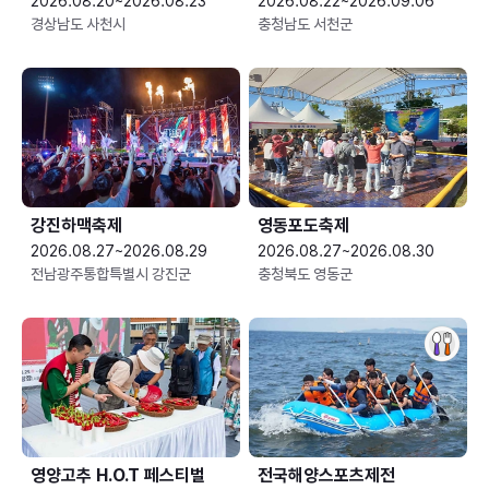
2026.08.20~2026.08.23
2026.08.22~2026.09.06
경상남도 사천시
충청남도 서천군
강진하맥축제
영동포도축제
2026.08.27~2026.08.29
2026.08.27~2026.08.30
전남광주통합특별시 강진군
충청북도 영동군
영양고추 H.O.T 페스티벌
전국해양스포츠제전