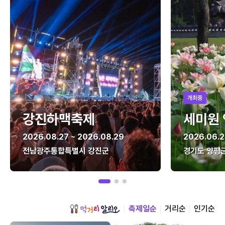
개최중
강진하맥축제
세미원
2026.08.27 ~ 2026.08.29
2026.06.2
전남광주통합특별시 강진군
경기도 양평
축제일순
거리순
인기순