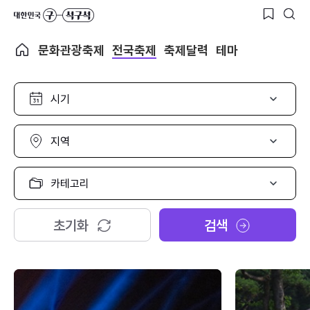
문화관광축제
전국축제
축제달력
테마
시
기
선
택
지
역
선
택
카
테
고
리
초기화
검색
선
택