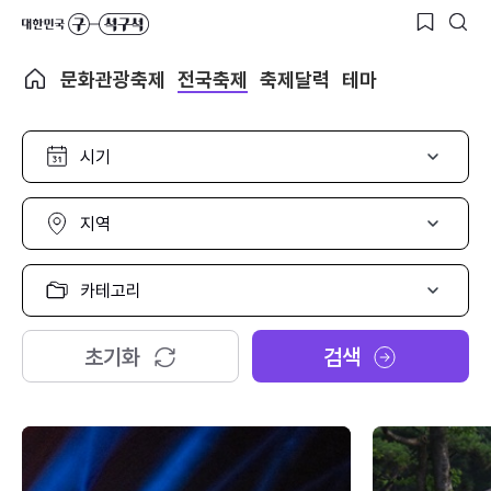
문화관광축제
전국축제
축제달력
테마
시
기
선
택
지
역
선
택
카
테
고
리
초기화
검색
선
택