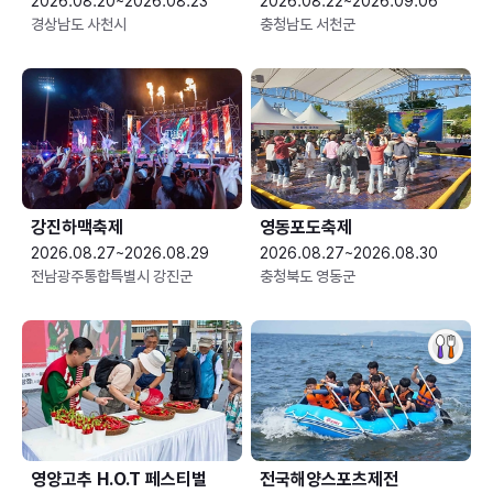
2026.08.20~2026.08.23
2026.08.22~2026.09.06
경상남도 사천시
충청남도 서천군
강진하맥축제
영동포도축제
2026.08.27~2026.08.29
2026.08.27~2026.08.30
전남광주통합특별시 강진군
충청북도 영동군
영양고추 H.O.T 페스티벌
전국해양스포츠제전