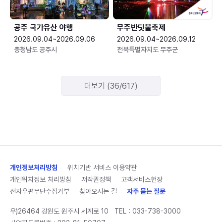
공주 국가유산 야행
무주반딧불축제
2026.09.04~2026.09.06
2026.09.04~2026.09.12
충청남도 공주시
전북특별자치도 무주군
더보기 (36/617)
개인정보처리방침
위치기반 서비스 이용약관
개인위치정보 처리방침
저작권정책
고객서비스헌장
전자우편무단수집거부
찾아오시는 길
자주 묻는 질문
우)26464 강원도 원주시 세계로 10
TEL :
033-738-3000