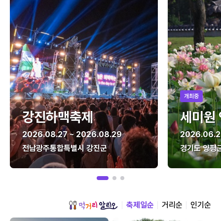
개최중
강진하맥축제
세미원
2026.08.27 ~ 2026.08.29
2026.06.2
전남광주통합특별시 강진군
경기도 양평
축제일순
거리순
인기순