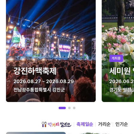
개최중
강진하맥축제
세미원
2026.08.27 ~ 2026.08.29
2026.06.2
전남광주통합특별시 강진군
경기도 양평
축제일순
거리순
인기순