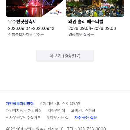
무주반딧불축제
왜관 홀리 페스티벌
2026.09.04~2026.09.12
2026.09.04~2026.09.06
전북특별자치도 무주군
경상북도 칠곡군
더보기 (36/617)
개인정보처리방침
위치기반 서비스 이용약관
개인위치정보 처리방침
저작권정책
고객서비스헌장
전자우편무단수집거부
찾아오시는 길
자주 묻는 질문
우)26464 강원도 원주시 세계로 10
TEL :
033-738-3000