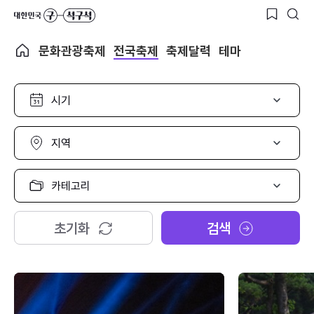
문화관광축제
전국축제
축제달력
테마
시
기
선
택
지
역
선
택
카
테
고
리
초기화
검색
선
택