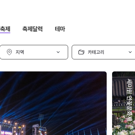
축제
축제달력
테마
지
카
역
테
선
고
택
리
선
택
세미원 연꽃문화제