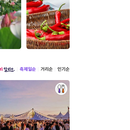
축제일순
거리순
인기순