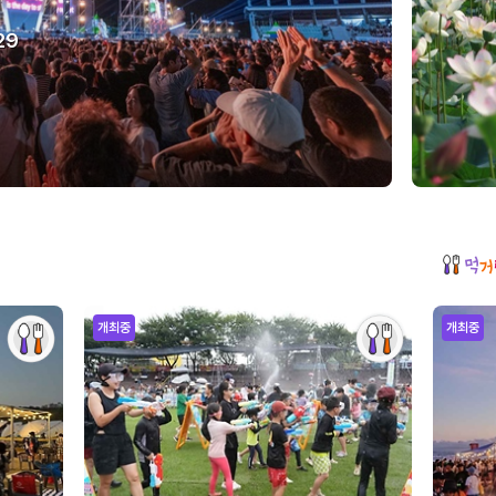
29
개최중
개최중