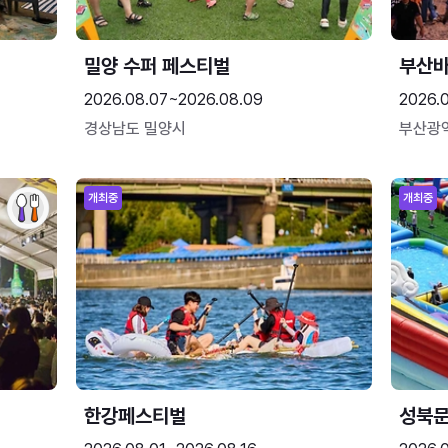
밀양 수퍼 페스티벌
부산
2026.08.07~2026.08.09
2026.
경상남도 밀양시
부산광
개최중
개최중
한강페스티벌
성북