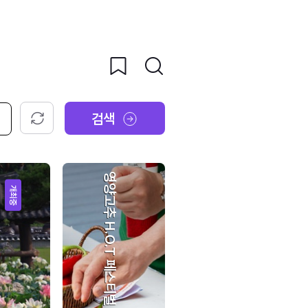
검색
초기화
영양고추 H.O.T 페스티벌
개최중