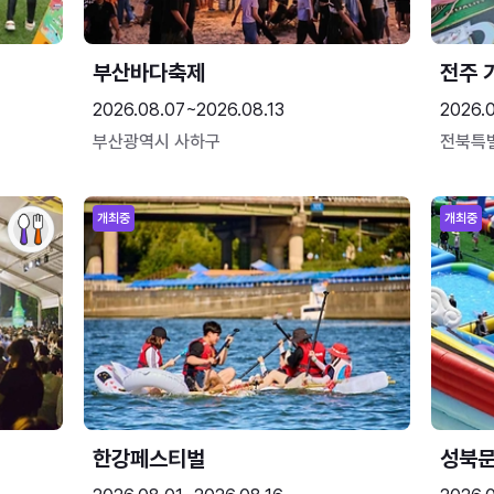
부산바다축제
전주 
2026.08.07~2026.08.13
2026.
부산광역시 사하구
전북특
개최중
개최중
한강페스티벌
성북