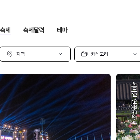
축제
축제달력
테마
지
카
역
테
선
고
택
리
선
택
세미원 연꽃문화제