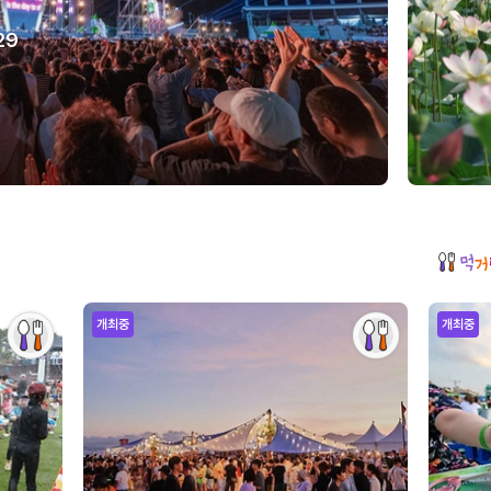
29
개최중
개최중