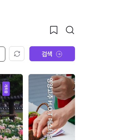
검색
초기화
영양고추 H.O.T 페스티벌
개최중