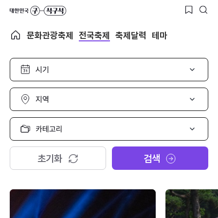
문화관광축제
전국축제
축제달력
테마
시
기
선
택
지
역
선
택
카
테
고
리
초기화
검색
선
택