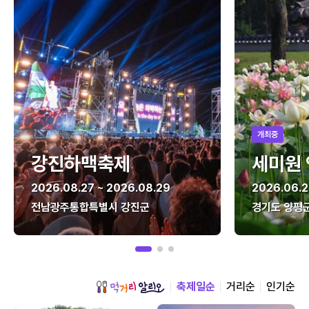
개최중
강진하맥축제
세미원
2026.08.27 ~ 2026.08.29
2026.06.2
전남광주통합특별시 강진군
경기도 양평
축제일순
거리순
인기순