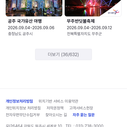
공주 국가유산 야행
무주반딧불축제
2026.09.04~2026.09.06
2026.09.04~2026.09.12
충청남도 공주시
전북특별자치도 무주군
더보기 (36/632)
개인정보처리방침
위치기반 서비스 이용약관
개인위치정보 처리방침
저작권정책
고객서비스헌장
전자우편무단수집거부
찾아오시는 길
자주 묻는 질문
우)26464 강원도 원주시 세계로 10
TEL :
033-738-3000