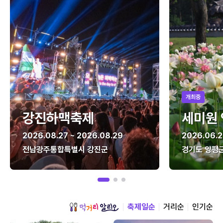
개최중
강진하맥축제
세미원
2026.08.27 ~ 2026.08.29
2026.06.2
전남광주통합특별시 강진군
경기도 양평
축제일순
거리순
인기순