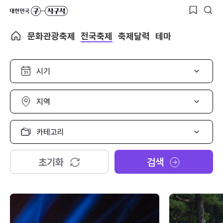
문화관광축제
전국축제
축제달력
테마
시
기
선
택
지
역
선
택
카
테
고
리
초기화
검색
선
택