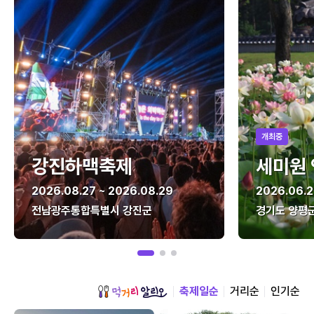
개최중
강진하맥축제
세미원
2026.08.27 ~ 2026.08.29
2026.06.2
전남광주통합특별시 강진군
경기도 양평
축제일순
거리순
인기순