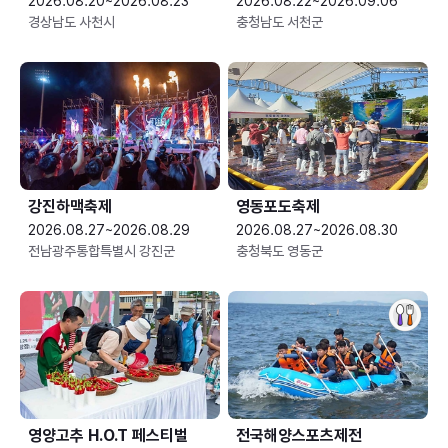
2026.08.20~2026.08.23
2026.08.22~2026.09.06
경상남도 사천시
충청남도 서천군
강진하맥축제
영동포도축제
2026.08.27~2026.08.29
2026.08.27~2026.08.30
전남광주통합특별시 강진군
충청북도 영동군
영양고추 H.O.T 페스티벌
전국해양스포츠제전