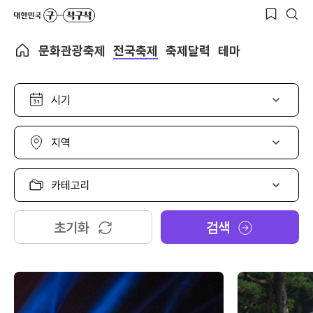
문화관광축제
전국축제
축제달력
테마
시
기
선
택
지
역
선
택
카
테
고
리
초기화
검색
선
택