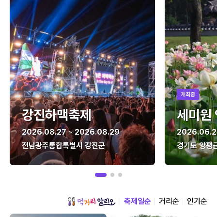
개최중
강진하맥축제
세미원
2026.08.27 ~ 2026.08.29
2026.06.2
전남광주통합특별시 강진군
경기도 양평
축제일순
거리순
인기순