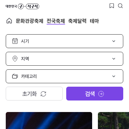
문화관광축제
전국축제
축제달력
테마
시
기
선
택
지
역
선
택
카
테
고
리
초기화
검색
선
택