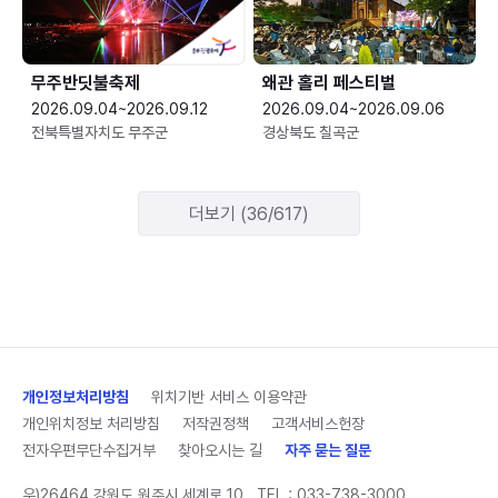
무주반딧불축제
왜관 홀리 페스티벌
2026.09.04~2026.09.12
2026.09.04~2026.09.06
전북특별자치도 무주군
경상북도 칠곡군
더보기 (36/617)
개인정보처리방침
위치기반 서비스 이용약관
개인위치정보 처리방침
저작권정책
고객서비스헌장
전자우편무단수집거부
찾아오시는 길
자주 묻는 질문
우)26464 강원도 원주시 세계로 10
TEL :
033-738-3000