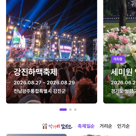
개최중
강진하맥축제
세미원
2026.08.27 ~ 2026.08.29
2026.06.2
전남광주통합특별시 강진군
경기도 양평
축제일순
거리순
인기순