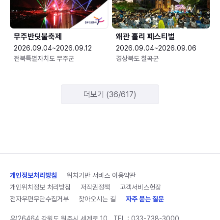
무주반딧불축제
왜관 홀리 페스티벌
2026.09.04~2026.09.12
2026.09.04~2026.09.06
전북특별자치도 무주군
경상북도 칠곡군
더보기 (36/617)
개인정보처리방침
위치기반 서비스 이용약관
개인위치정보 처리방침
저작권정책
고객서비스헌장
전자우편무단수집거부
찾아오시는 길
자주 묻는 질문
우)26464 강원도 원주시 세계로 10
TEL :
033-738-3000