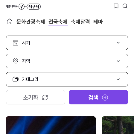
문화관광축제
전국축제
축제달력
테마
시
기
선
택
지
역
선
택
카
테
고
리
초기화
검색
선
택