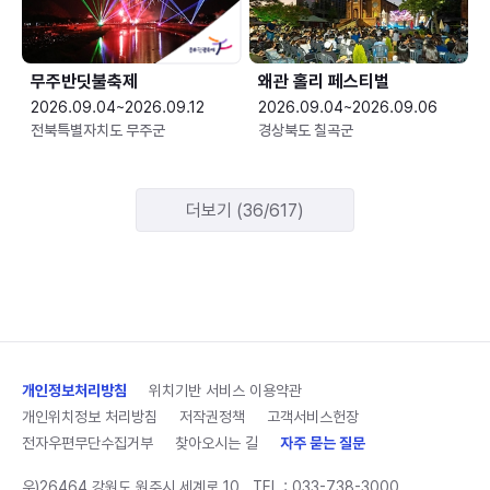
무주반딧불축제
왜관 홀리 페스티벌
2026.09.04~2026.09.12
2026.09.04~2026.09.06
전북특별자치도 무주군
경상북도 칠곡군
더보기 (36/617)
개인정보처리방침
위치기반 서비스 이용약관
개인위치정보 처리방침
저작권정책
고객서비스헌장
전자우편무단수집거부
찾아오시는 길
자주 묻는 질문
우)26464 강원도 원주시 세계로 10
TEL :
033-738-3000