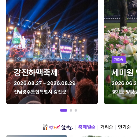
개최중
강진하맥축제
세미원
2026.08.27 ~ 2026.08.29
2026.06.2
전남광주통합특별시 강진군
경기도 양평
축제일순
거리순
인기순