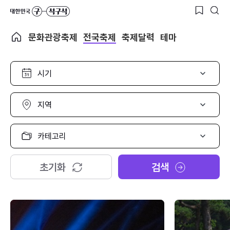
문화관광축제
전국축제
축제달력
테마
시
기
선
택
지
역
선
택
카
테
고
리
초기화
검색
선
택