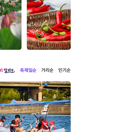
축제일순
거리순
인기순