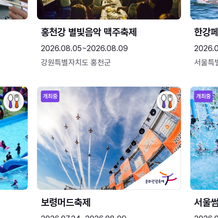
홍천강 별빛음악 맥주축제
한강
2026.08.05~2026.08.09
2026.
강원특별자치도 홍천군
서울특
개최중
개최중
보령머드축제
서울