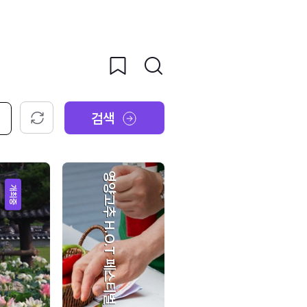
검색
초기화
영양고추 H.O.T 페스티벌
개최중