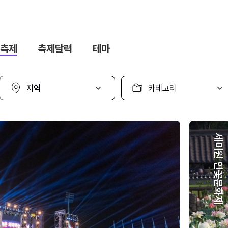
축제
축제달력
테마
지
카
역
테
선
고
택
리
선
택
세미원 연꽃문화제