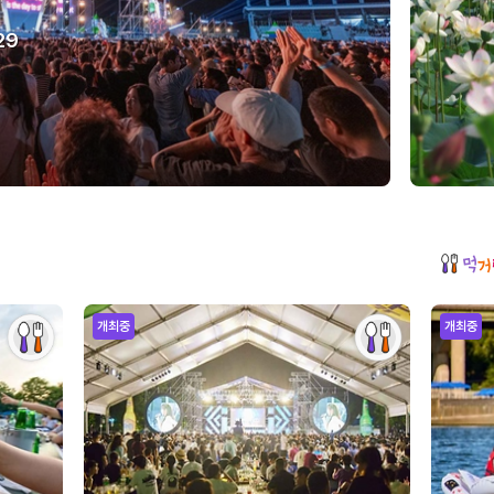
29
개최중
개최중