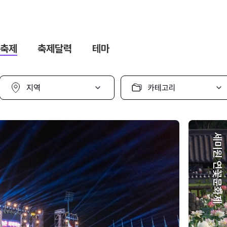
축제
축제달력
테마
지
카
역
테
선
고
택
리
선
택
세미원 연꽃문화제