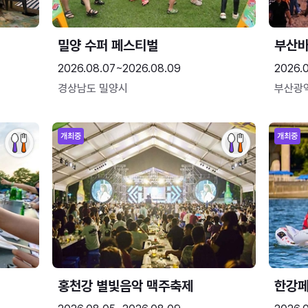
밀양 수퍼 페스티벌
부산
2026.08.07~2026.08.09
2026.
경상남도 밀양시
부산광
개최중
개최중
홍천강 별빛음악 맥주축제
한강