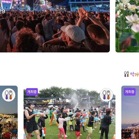
29
개최중
개최중