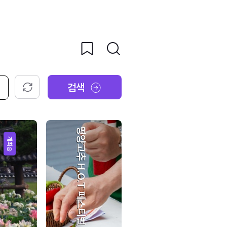
검색
초기화
영양고추 H.O.T 페스티벌
개최중