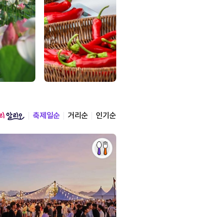
축제일순
거리순
인기순