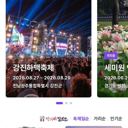
개최중
강진하맥축제
세미원
2026.08.27 ~ 2026.08.29
2026.06.2
전남광주통합특별시 강진군
경기도 양평
축제일순
거리순
인기순