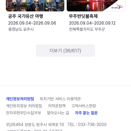
공주 국가유산 야행
무주반딧불축제
2026.09.04~2026.09.06
2026.09.04~2026.09.12
충청남도 공주시
전북특별자치도 무주군
더보기 (36/617)
개인정보처리방침
위치기반 서비스 이용약관
개인위치정보 처리방침
저작권정책
고객서비스헌장
전자우편무단수집거부
찾아오시는 길
자주 묻는 질문
우)26464 강원도 원주시 세계로 10
TEL :
033-738-3000