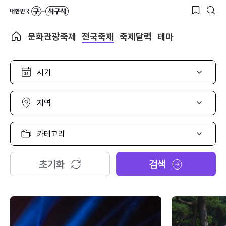
문화관광축제
전국축제
축제달력
테마
시
기
선
택
지
역
선
택
카
테
고
리
초기화
검색
선
택