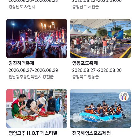
2026.08.20~2026.08.23
2026.08.22~2026.09.06
경상남도 사천시
충청남도 서천군
강진하맥축제
영동포도축제
2026.08.27~2026.08.29
2026.08.27~2026.08.30
전남광주통합특별시 강진군
충청북도 영동군
영양고추 H.O.T 페스티벌
전국해양스포츠제전