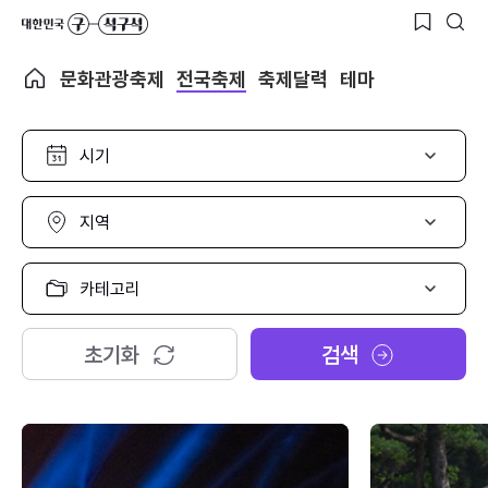
문화관광축제
전국축제
축제달력
테마
시
기
선
택
지
역
선
택
카
테
고
리
초기화
검색
선
택