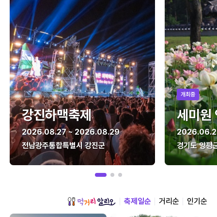
개최중
강진하맥축제
세미원
2026.08.27 ~ 2026.08.29
2026.06.2
전남광주통합특별시 강진군
경기도 양평
축제일순
거리순
인기순