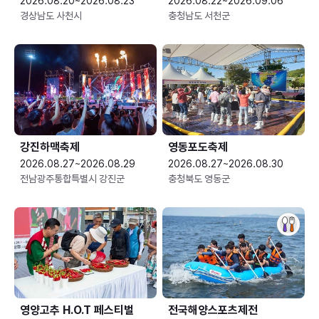
2026.08.20~2026.08.23
2026.08.22~2026.09.06
경상남도 사천시
충청남도 서천군
강진하맥축제
영동포도축제
2026.08.27~2026.08.29
2026.08.27~2026.08.30
전남광주통합특별시 강진군
충청북도 영동군
영양고추 H.O.T 페스티벌
전국해양스포츠제전