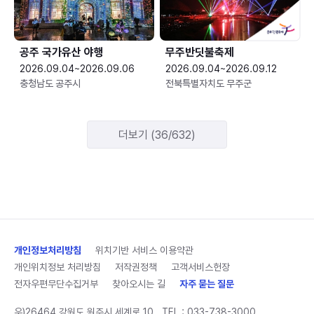
공주 국가유산 야행
무주반딧불축제
2026.09.04~2026.09.06
2026.09.04~2026.09.12
충청남도 공주시
전북특별자치도 무주군
더보기 (36/632)
개인정보처리방침
위치기반 서비스 이용약관
개인위치정보 처리방침
저작권정책
고객서비스헌장
전자우편무단수집거부
찾아오시는 길
자주 묻는 질문
우)26464 강원도 원주시 세계로 10
TEL :
033-738-3000