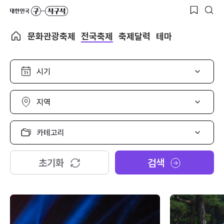
문화관광축제
전국축제
축제달력
테마
시
기
선
택
지
역
선
택
카
테
고
리
초기화
검색
선
택