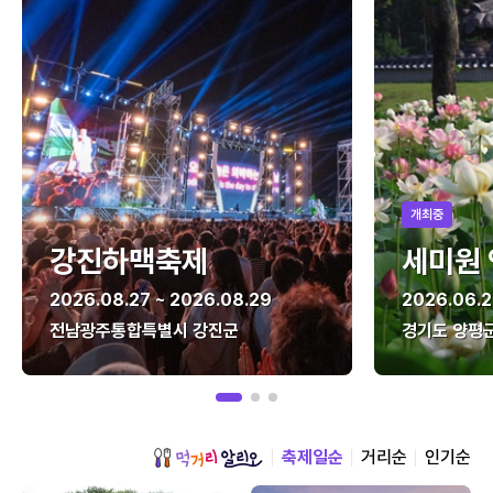
개최중
강진하맥축제
세미원
2026.08.27 ~ 2026.08.29
2026.06.2
전남광주통합특별시 강진군
경기도 양평
축제일순
거리순
인기순