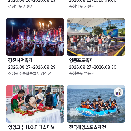
2026.08.20~2026.08.23
2026.08.22~2026.09.06
경상남도 사천시
충청남도 서천군
강진하맥축제
영동포도축제
2026.08.27~2026.08.29
2026.08.27~2026.08.30
전남광주통합특별시 강진군
충청북도 영동군
영양고추 H.O.T 페스티벌
전국해양스포츠제전