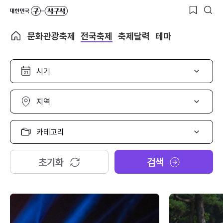
문화관광축제
전국축제
축제달력
테마
시
기
선
택
지
역
선
택
카
테
고
리
초기화
검색
선
택