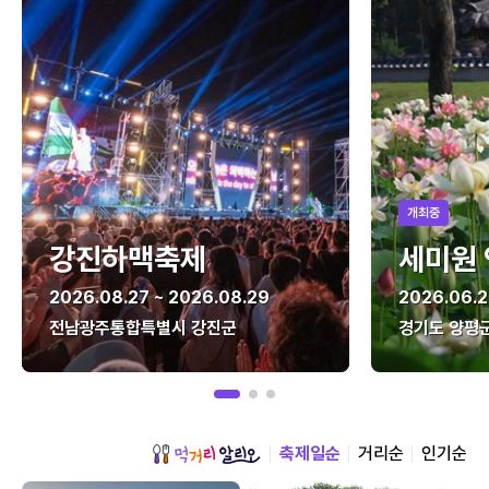
개최중
강진하맥축제
세미원
2026.08.27 ~ 2026.08.29
2026.06.2
전남광주통합특별시 강진군
경기도 양평
축제일순
거리순
인기순