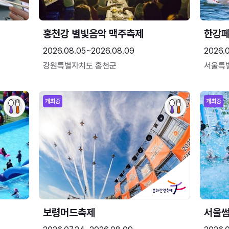
홍천강 별빛음악 맥주축제
한강
2026.08.05~2026.08.09
2026.
강원특별자치도 홍천군
서울특
개최중
개최중
보령머드축제
서울