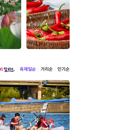
축제일순
거리순
인기순