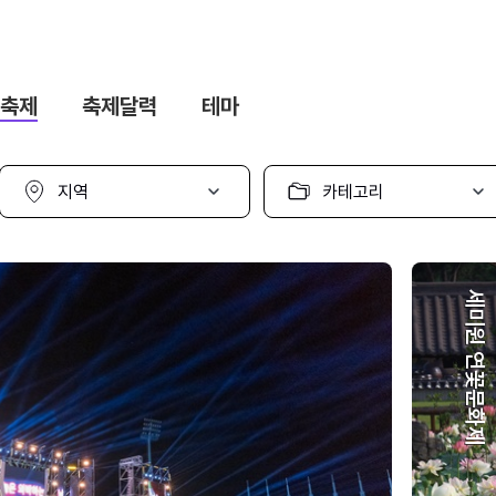
축제
축제달력
테마
지
카
역
테
선
고
택
리
선
택
세미원 연꽃문화제