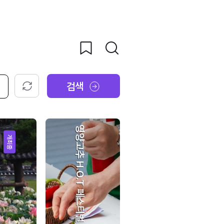
검색
초기화
영양고추 H.O.T 페스티벌
개최중