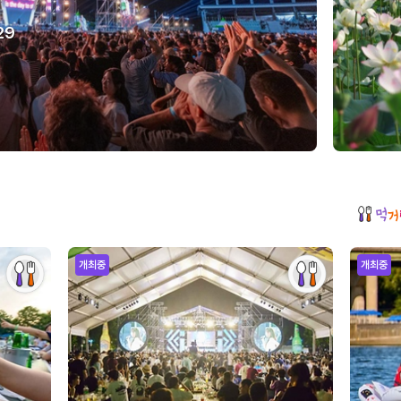
29
개최중
개최중