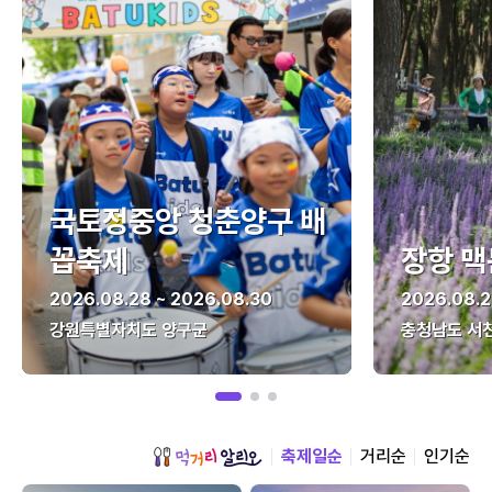
국토정중앙 청춘양구 배
꼽축제
장항 맥
2026.08.28 ~ 2026.08.30
2026.08.2
강원특별자치도 양구군
충청남도 서
축제일순
거리순
인기순