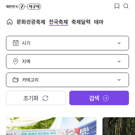
문화관광축제
전국축제
축제달력
테마
시
기
선
택
지
역
선
택
카
테
고
리
초기화
검색
선
택