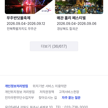
무주반딧불축제
왜관 홀리 페스티벌
2026.09.04~2026.09.12
2026.09.04~2026.09.06
전북특별자치도 무주군
경상북도 칠곡군
더보기 (36/617)
개인정보처리방침
위치기반 서비스 이용약관
개인위치정보 처리방침
저작권정책
고객서비스헌장
전자우편무단수집거부
찾아오시는 길
자주 묻는 질문
우)26464 강원도 원주시 세계로 10
TEL :
033-738-3000