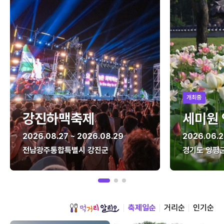
개최중
강진하맥축제
세미원
2026.08.27 ~ 2026.08.29
2026.06.2
전남광주통합특별시 강진군
경기도 양평
축제일순
거리순
인기순