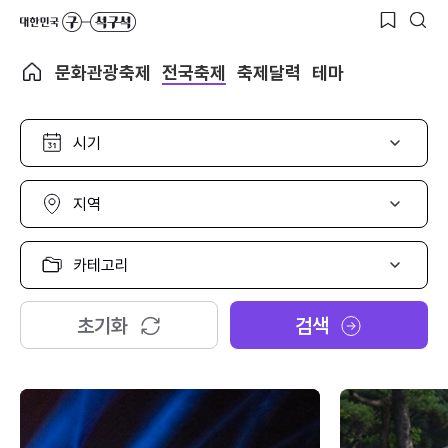
문화관광축제
전국축제
축제달력
테마
시
기
선
택
지
역
선
택
카
테
고
리
초기화
검색
선
택