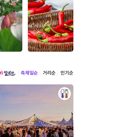
축제일순
거리순
인기순