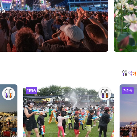
29
개최중
개최중