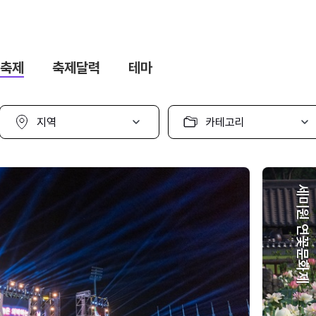
축제
축제달력
테마
지
카
역
테
선
고
택
리
선
택
세미원 연꽃문화제