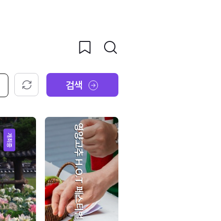
검색
초기화
영양고추 H.O.T 페스티벌
개최중