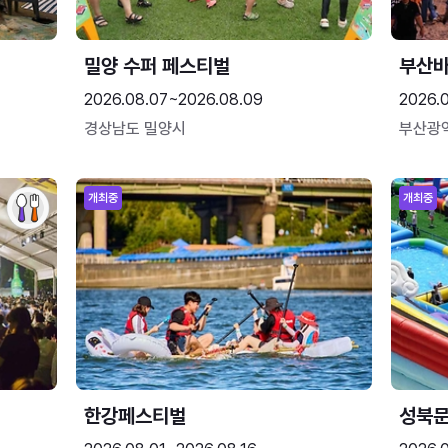
밀양 수퍼 페스티벌
부산
2026.08.07~2026.08.09
2026.
경상남도 밀양시
부산광
개최중
개최중
한강페스티벌
성북