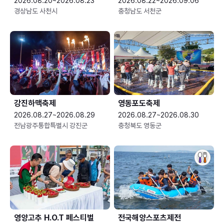
2026.08.20~2026.08.23
2026.08.22~2026.09.06
경상남도 사천시
충청남도 서천군
강진하맥축제
영동포도축제
2026.08.27~2026.08.29
2026.08.27~2026.08.30
전남광주통합특별시 강진군
충청북도 영동군
영양고추 H.O.T 페스티벌
전국해양스포츠제전