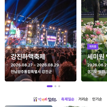
개최중
강진하맥축제
세미원
2026.08.27 ~ 2026.08.29
2026.06.2
전남광주통합특별시 강진군
경기도 양평
축제일순
거리순
인기순