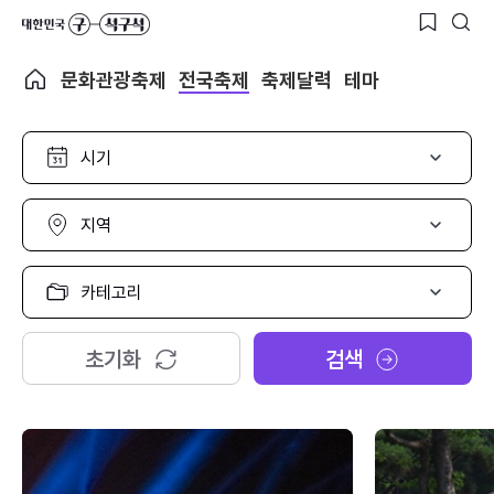
문화관광축제
전국축제
축제달력
테마
시
기
선
택
지
역
선
택
카
테
고
리
초기화
검색
선
택