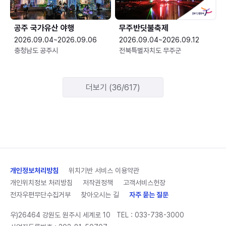
공주 국가유산 야행
무주반딧불축제
2026.09.04~2026.09.06
2026.09.04~2026.09.12
충청남도 공주시
전북특별자치도 무주군
더보기 (36/617)
개인정보처리방침
위치기반 서비스 이용약관
개인위치정보 처리방침
저작권정책
고객서비스헌장
전자우편무단수집거부
찾아오시는 길
자주 묻는 질문
우)26464 강원도 원주시 세계로 10
TEL :
033-738-3000