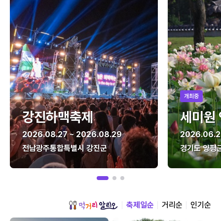
개최중
강진하맥축제
세미원
2026.08.27 ~ 2026.08.29
2026.06.2
전남광주통합특별시 강진군
경기도 양평
축제일순
거리순
인기순