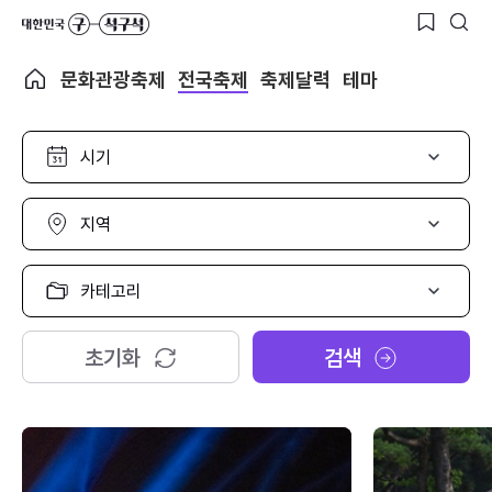
문화관광축제
전국축제
축제달력
테마
시
기
선
택
지
역
선
택
카
테
고
리
초기화
검색
선
택