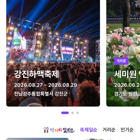
개최중
강진하맥축제
세미원
2026.08.27 ~ 2026.08.29
2026.06.2
전남광주통합특별시 강진군
경기도 양평
축제일순
거리순
인기순