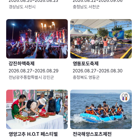
2026.08.20~2026.08.23
2026.08.22~2026.09.06
경상남도 사천시
충청남도 서천군
강진하맥축제
영동포도축제
2026.08.27~2026.08.29
2026.08.27~2026.08.30
전남광주통합특별시 강진군
충청북도 영동군
영양고추 H.O.T 페스티벌
전국해양스포츠제전