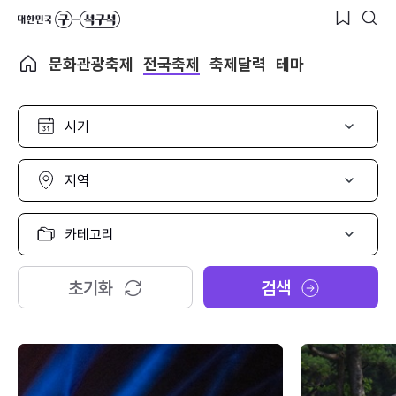
문화관광축제
전국축제
축제달력
테마
시
기
선
택
지
역
선
택
카
테
고
리
초기화
검색
선
택