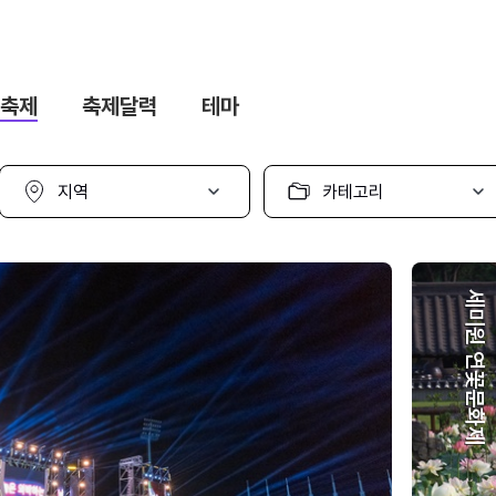
축제
축제달력
테마
지
카
역
테
선
고
택
리
선
택
세미원 연꽃문화제