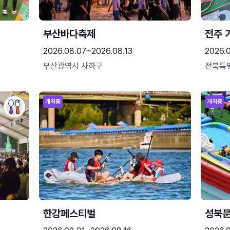
부산바다축제
전주 
2026.08.07~2026.08.13
2026.
부산광역시 사하구
전북특
개최중
개최중
한강페스티벌
성북