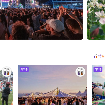
29
개최중
개최중