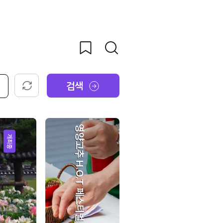
검색
초기화
영양고추 H.O.T 페스티벌
개최중