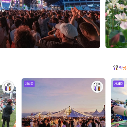
29
개최중
개최중