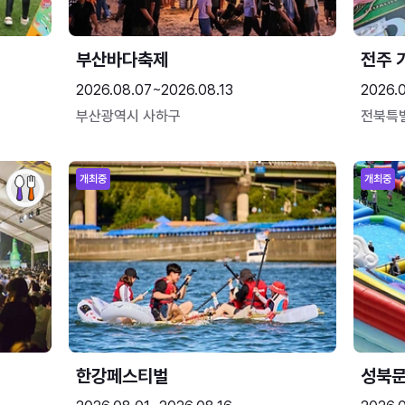
부산바다축제
전주 
2026.08.07~2026.08.13
2026.
부산광역시 사하구
전북특
개최중
개최중
한강페스티벌
성북