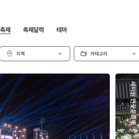
축제
축제달력
테마
지
카
역
테
선
고
택
리
선
택
세미원 연꽃문화제