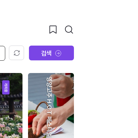
검색
초기화
영양고추 H.O.T 페스티벌
개최중