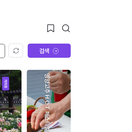
검색
초기화
영양고추 H.O.T 페스티벌
개최중