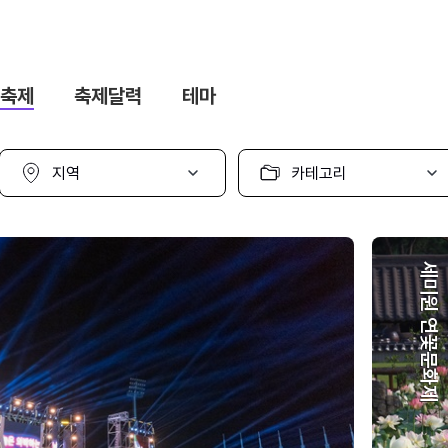
축제
축제달력
테마
지
카
역
테
선
고
택
리
선
택
세미원 연꽃문화제