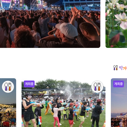
29
개최중
개최중