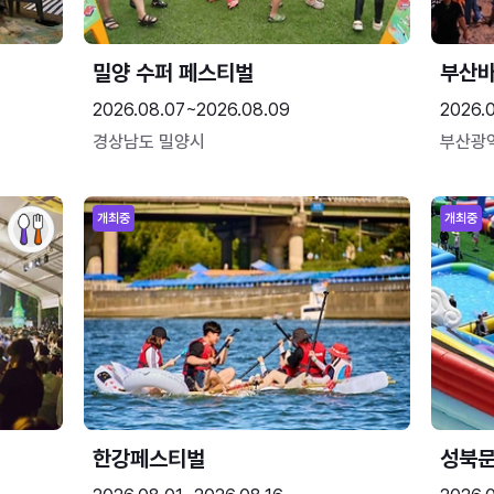
밀양 수퍼 페스티벌
부산
2026.08.07~2026.08.09
2026.
경상남도 밀양시
부산광
개최중
개최중
한강페스티벌
성북