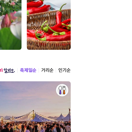
축제일순
거리순
인기순