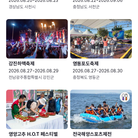
2026.08.20~2026.08.23
2026.08.22~2026.09.06
경상남도 사천시
충청남도 서천군
강진하맥축제
영동포도축제
2026.08.27~2026.08.29
2026.08.27~2026.08.30
전남광주통합특별시 강진군
충청북도 영동군
영양고추 H.O.T 페스티벌
전국해양스포츠제전