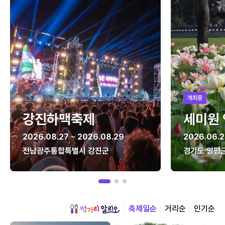
개최중
강진하맥축제
세미원
2026.08.27 ~ 2026.08.29
2026.06.2
전남광주통합특별시 강진군
경기도 양평
축제일순
거리순
인기순