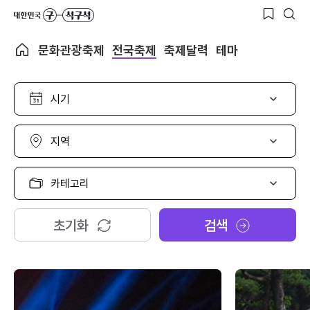
문화관광축제
전국축제
축제달력
테마
시
기
선
택
지
역
선
택
카
테
고
리
초기화
검색
선
택