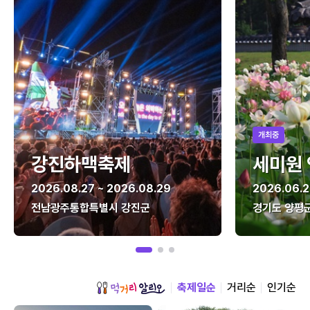
개최중
강진하맥축제
세미원
2026.08.27 ~ 2026.08.29
2026.06.2
전남광주통합특별시 강진군
경기도 양평
축제일순
거리순
인기순