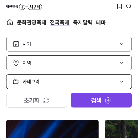
문화관광축제
전국축제
축제달력
테마
시
기
선
택
지
역
선
택
카
테
고
리
초기화
검색
선
택