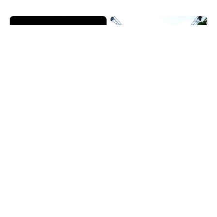
홍성 국가유산 야행
서대문독립민주축제
2026.08.14~2026.08.15
2026.08.15~2026.08.16
충청남도 홍성군
서울특별시 서대문구
사천시 삼천포항 자연산 전어
서천 홍원항 자연산 전어 꽃
축제
게 축제