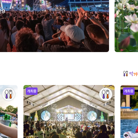
29
개최중
개최중