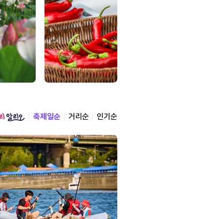
축제일순
거리순
인기순