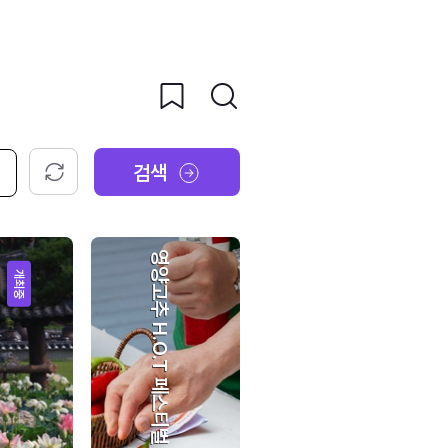
검색
초기화
영양고추 H.O.T 페스티벌
개최중