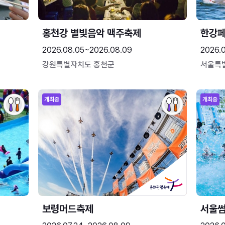
홍천강 별빛음악 맥주축제
한강
2026.08.05~2026.08.09
2026.
강원특별자치도 홍천군
서울특
개최중
개최중
보령머드축제
서울