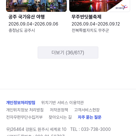
공주 국가유산 야행
무주반딧불축제
2026.09.04~2026.09.06
2026.09.04~2026.09.12
충청남도 공주시
전북특별자치도 무주군
더보기 (36/617)
개인정보처리방침
위치기반 서비스 이용약관
개인위치정보 처리방침
저작권정책
고객서비스헌장
전자우편무단수집거부
찾아오시는 길
자주 묻는 질문
우)26464 강원도 원주시 세계로 10
TEL :
033-738-3000