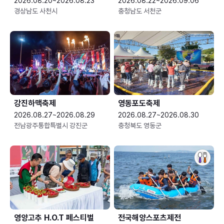
2026.08.20~2026.08.23
2026.08.22~2026.09.06
경상남도 사천시
충청남도 서천군
강진하맥축제
영동포도축제
2026.08.27~2026.08.29
2026.08.27~2026.08.30
전남광주통합특별시 강진군
충청북도 영동군
영양고추 H.O.T 페스티벌
전국해양스포츠제전