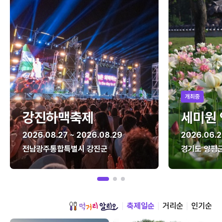
개최중
강진하맥축제
세미원
2026.08.27 ~ 2026.08.29
2026.06.2
전남광주통합특별시 강진군
경기도 양평
축제일순
거리순
인기순