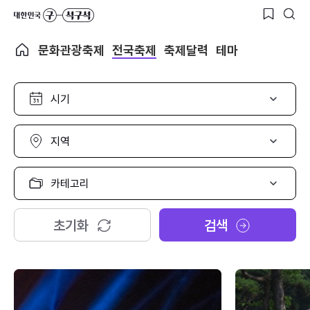
문화관광축제
전국축제
축제달력
테마
시
기
선
택
지
역
선
택
카
테
고
리
초기화
검색
선
택