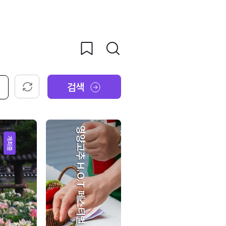
검색
초기화
영양고추 H.O.T 페스티벌
개최중