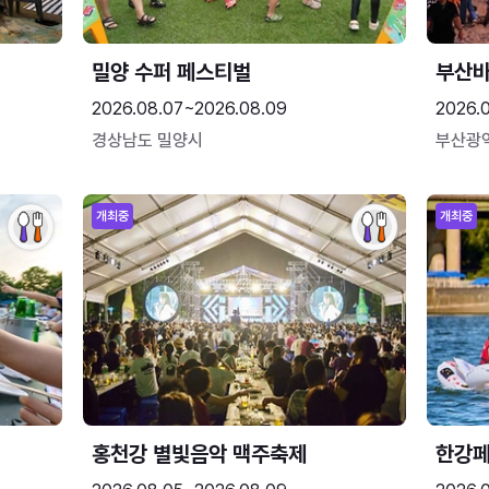
밀양 수퍼 페스티벌
부산
2026.08.07~2026.08.09
2026.
경상남도 밀양시
부산광
개최중
개최중
홍천강 별빛음악 맥주축제
한강