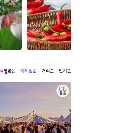
축제일순
거리순
인기순