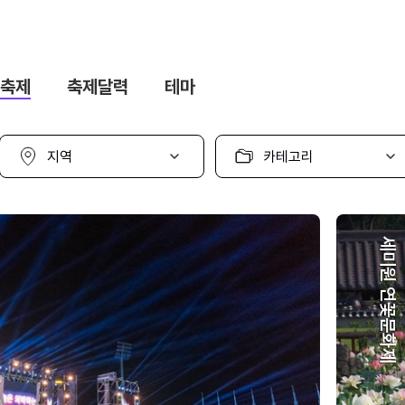
축제
축제달력
테마
지
카
역
테
선
고
택
리
선
택
세미원 연꽃문화제