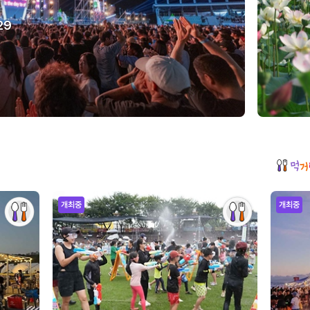
29
개최중
개최중