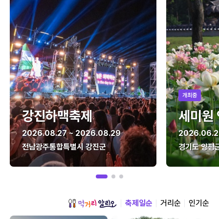
개최중
강진하맥축제
세미원
2026.08.27 ~ 2026.08.29
2026.06.2
전남광주통합특별시 강진군
경기도 양평
축제일순
거리순
인기순