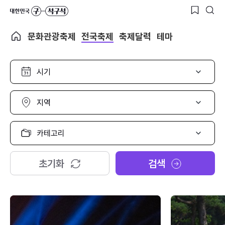
문화관광축제
전국축제
축제달력
테마
시
기
선
택
지
역
선
택
카
테
고
리
초기화
검색
선
택