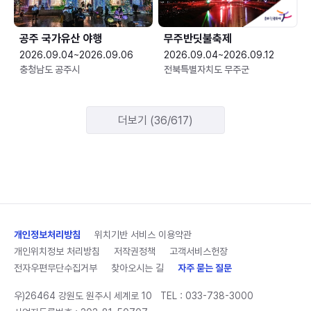
공주 국가유산 야행
무주반딧불축제
2026.09.04~2026.09.06
2026.09.04~2026.09.12
충청남도 공주시
전북특별자치도 무주군
더보기 (36/617)
개인정보처리방침
위치기반 서비스 이용약관
개인위치정보 처리방침
저작권정책
고객서비스헌장
전자우편무단수집거부
찾아오시는 길
자주 묻는 질문
우)26464 강원도 원주시 세계로 10
TEL :
033-738-3000