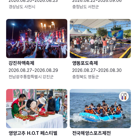
2026.08.20~2026.08.23
2026.08.22~2026.09.06
경상남도 사천시
충청남도 서천군
강진하맥축제
영동포도축제
2026.08.27~2026.08.29
2026.08.27~2026.08.30
전남광주통합특별시 강진군
충청북도 영동군
영양고추 H.O.T 페스티벌
전국해양스포츠제전