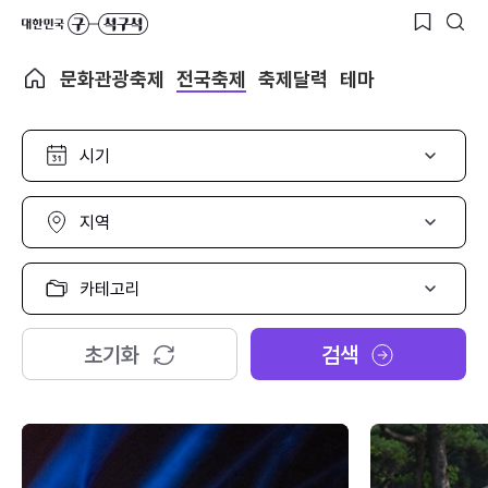
문화관광축제
전국축제
축제달력
테마
시
기
선
택
지
역
선
택
카
테
고
리
초기화
검색
선
택