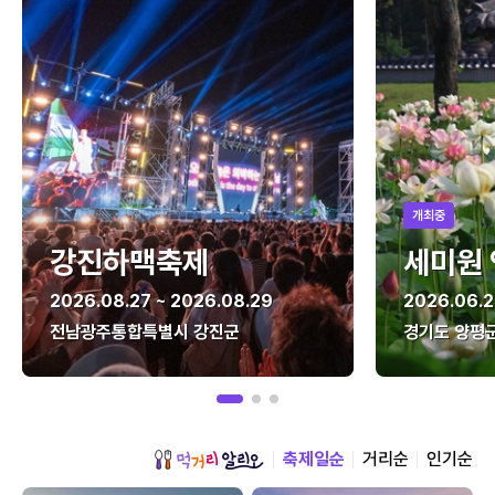
개최중
강진하맥축제
세미원
2026.08.27 ~ 2026.08.29
2026.06.2
전남광주통합특별시 강진군
경기도 양평
축제일순
거리순
인기순