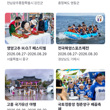
전남광주통합특별시 강진군
충청북도 영동군
영양고추 H.O.T 페스티벌
전국해양스포츠제전
2026.08.27~2026.08.29
2026.08.27~2026.08.30
서울특별시 중구
경상남도 거제시
고흥 국가유산 야행
국토정중앙 청춘양구 배꼽축
제