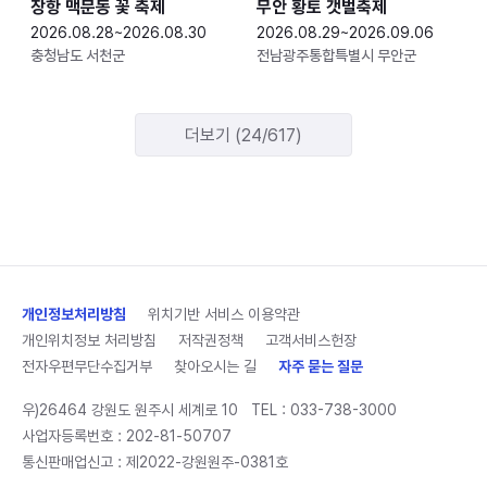
장항 맥문동 꽃 축제
무안 황토 갯벌축제
2026.08.28~2026.08.30
2026.08.29~2026.09.06
충청남도 서천군
전남광주통합특별시 무안군
더보기 (24/617)
개인정보처리방침
위치기반 서비스 이용약관
개인위치정보 처리방침
저작권정책
고객서비스헌장
전자우편무단수집거부
찾아오시는 길
자주 묻는 질문
우)26464 강원도 원주시 세계로 10
TEL :
033-738-3000
사업자등록번호 : 202-81-50707
통신판매업신고 : 제2022-강원원주-0381호