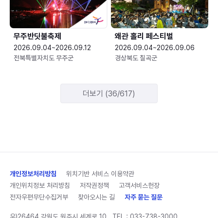
무주반딧불축제
왜관 홀리 페스티벌
2026.09.04~2026.09.12
2026.09.04~2026.09.06
전북특별자치도 무주군
경상북도 칠곡군
더보기 (36/617)
개인정보처리방침
위치기반 서비스 이용약관
개인위치정보 처리방침
저작권정책
고객서비스헌장
전자우편무단수집거부
찾아오시는 길
자주 묻는 질문
우)26464 강원도 원주시 세계로 10
TEL :
033-738-3000