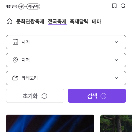
문화관광축제
전국축제
축제달력
테마
시
기
선
택
지
역
선
택
카
테
고
리
초기화
검색
선
택