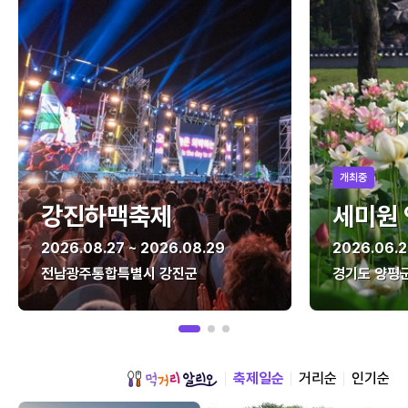
개최중
강진하맥축제
세미원
2026.08.27 ~ 2026.08.29
2026.06.2
전남광주통합특별시 강진군
경기도 양평
축제일순
거리순
인기순