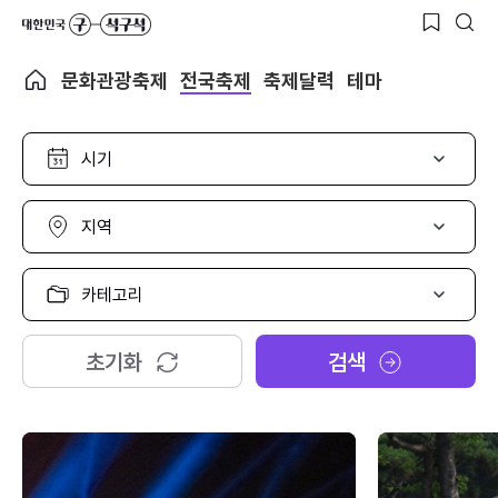
문화관광축제
전국축제
축제달력
테마
시
기
선
택
지
역
선
택
카
테
고
리
초기화
검색
선
택