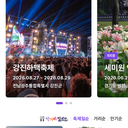
개최중
강진하맥축제
세미원
2026.08.27 ~ 2026.08.29
2026.06.2
전남광주통합특별시 강진군
경기도 양평
축제일순
거리순
인기순